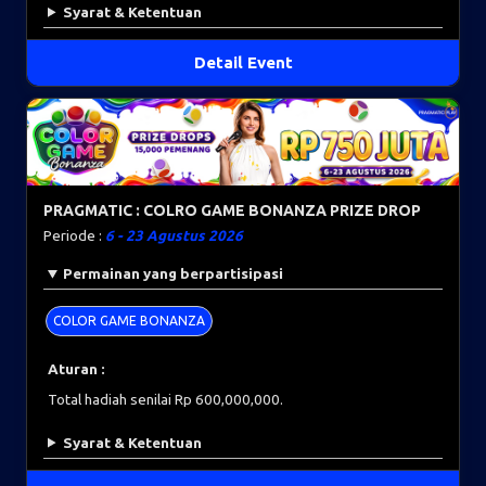
Syarat & Ketentuan
Detail Event
PRAGMATIC : COLRO GAME BONANZA PRIZE DROP
Periode :
6 - 23 Agustus 2026
Permainan yang berpartisipasi
COLOR GAME BONANZA
Aturan :
Total hadiah senilai Rp 600,000,000.
Syarat & Ketentuan