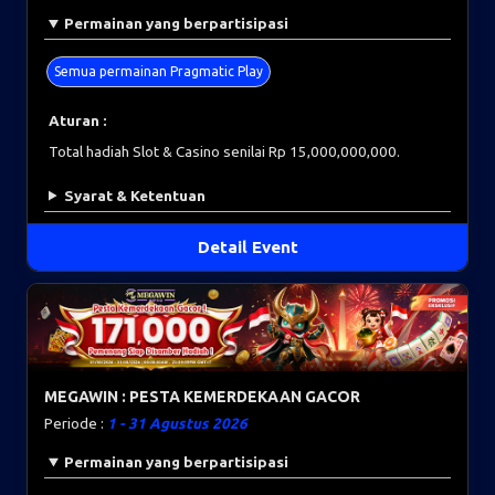
Permainan yang berpartisipasi
Semua permainan Pragmatic Play
Aturan :
Total hadiah Slot & Casino senilai Rp 15,000,000,000.
Syarat & Ketentuan
Detail Event
MEGAWIN : PESTA KEMERDEKAAN GACOR
Periode :
1 - 31 Agustus 2026
Permainan yang berpartisipasi