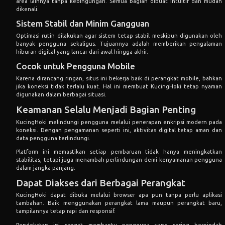
area lainnya tanpa kebingungan. Semua bagian dibuat intuitif dan mudah
dikenali.
Sistem Stabil dan Minim Gangguan
Optimasi rutin dilakukan agar sistem tetap stabil meskipun digunakan oleh
banyak pengguna sekaligus. Tujuannya adalah memberikan pengalaman
hiburan digital yang lancar dari awal hingga akhir.
Cocok untuk Pengguna Mobile
Karena dirancang ringan, situs ini bekerja baik di perangkat mobile, bahkan
jika koneksi tidak terlalu kuat. Hal ini membuat KucingHoki tetap nyaman
digunakan dalam berbagai situasi.
Keamanan Selalu Menjadi Bagian Penting
KucingHoki melindungi pengguna melalui penerapan enkripsi modern pada
koneksi. Dengan pengamanan seperti ini, aktivitas digital tetap aman dan
data pengguna terlindungi.
Platform ini memastikan setiap pembaruan tidak hanya meningkatkan
stabilitas, tetapi juga menambah perlindungan demi kenyamanan pengguna
dalam jangka panjang.
Dapat Diakses dari Berbagai Perangkat
KucingHoki dapat dibuka melalui browser apa pun tanpa perlu aplikasi
tambahan. Baik menggunakan perangkat lama maupun perangkat baru,
tampilannya tetap rapi dan responsif.
Pendekatan ini sangat membantu pengguna yang sering berpindah