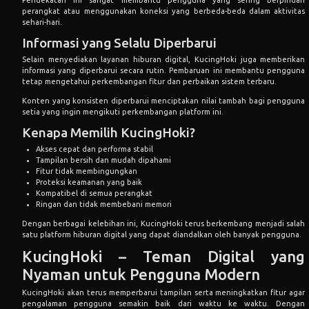
perangkat atau menggunakan koneksi yang berbeda-beda dalam aktivitas
sehari-hari.
Informasi yang Selalu Diperbarui
Selain menyediakan layanan hiburan digital, KucingHoki juga memberikan
informasi yang diperbarui secara rutin. Pembaruan ini membantu pengguna
tetap mengetahui perkembangan fitur dan perbaikan sistem terbaru.
Konten yang konsisten diperbarui menciptakan nilai tambah bagi pengguna
setia yang ingin mengikuti perkembangan platform ini.
Kenapa Memilih KucingHoki?
Akses cepat dan performa stabil
Tampilan bersih dan mudah dipahami
Fitur tidak membingungkan
Proteksi keamanan yang baik
Kompatibel di semua perangkat
Ringan dan tidak membebani memori
Dengan berbagai kelebihan ini, KucingHoki terus berkembang menjadi salah
satu platform hiburan digital yang dapat diandalkan oleh banyak pengguna.
KucingHoki – Teman Digital yang
Nyaman untuk Pengguna Modern
KucingHoki akan terus memperbarui tampilan serta meningkatkan fitur agar
pengalaman pengguna semakin baik dari waktu ke waktu. Dengan