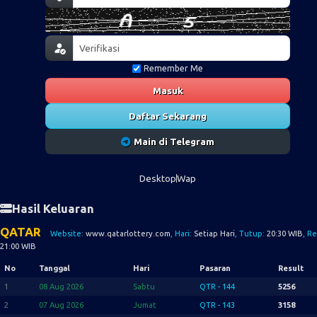
Remember Me
Masuk
Daftar Sekarang
Main di Telegram
Desktop
Wap
Hasil Keluaran
QATAR
Website:
www.qatarlottery.com
, Hari:
Setiap Hari
, Tutup:
20:30 WIB
, Re
21:00 WIB
No
Tanggal
Hari
Pasaran
Result
1
08 Aug 2026
Sabtu
QTR - 144
5256
2
07 Aug 2026
Jumat
QTR - 143
3158