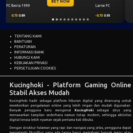
BET NOW
 FC
Bodo Glimt
Union Saint-Gi
.93
0.75
0.77
-0.75
-0.9
TENTANG KAMI
BANTUAN
PERATURAN
INFORMASI BANK
HUBUNGI KAMI
KEBIJAKAN PRIVASI
PERSETUJUAN COOKIES
Kucinghoki - Platform Gaming Online
Stabil Akses Mudah
KucingHoki hadir sebagai platform hiburan digital yang dirancang untuk
memberikan pengalaman online yang lebih ringan dan mudah digunakan.
Banyak pengguna baru mengenal
KucingHoki
sebagai situs yang
menawarkan tampilan sederhana namun tetap modern, sehingga aktivitas
digital terasa lebih nyaman sejak pertama kali dibuka.
Dengan struktur halaman yang rapi dan navigasi yang jelas, pengguna dapat
menjelajahi fitur-fitur yang ada tanpa harus memahami banyak menu atau