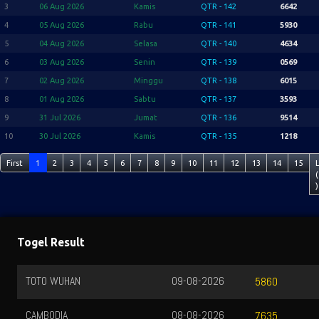
3
06 Aug 2026
Kamis
QTR - 142
6642
4
05 Aug 2026
Rabu
QTR - 141
5930
5
04 Aug 2026
Selasa
QTR - 140
4634
6
03 Aug 2026
Senin
QTR - 139
0569
7
02 Aug 2026
Minggu
QTR - 138
6015
8
01 Aug 2026
Sabtu
QTR - 137
3593
9
31 Jul 2026
Jumat
QTR - 136
9514
10
30 Jul 2026
Kamis
QTR - 135
1218
First
1
2
3
4
5
6
7
8
9
10
11
12
13
14
15
(
)
Togel Result
TOTO WUHAN
09-08-2026
5860
CAMBODIA
08-08-2026
7635