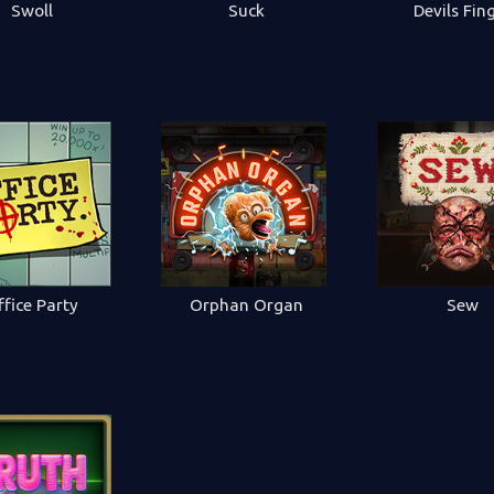
Swoll
Suck
Devils Fin
ffice Party
Orphan Organ
Sew