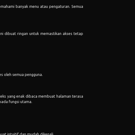
s memahami banyak menu atau pengaturan. Semua
ini dibuat ringan untuk memastikan akses tetap
es oleh semua pengguna.
 teks yang enak dibaca membuat halaman terasa
pada fungsi utama.
at intuitif dan mudah dikenali.