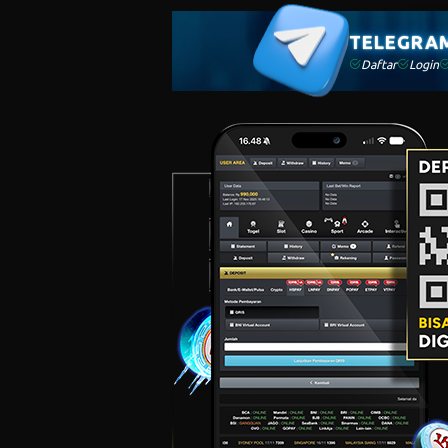
TELEGRA
Daftar
Login