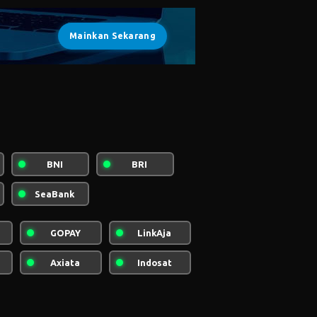
Mainkan Sekarang
BNI
BRI
SeaBank
GOPAY
LinkAja
Axiata
Indosat