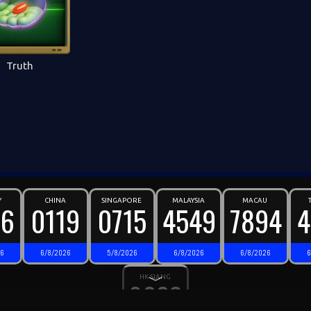
Truth
Y
CHINA
SINGAPORE
MALAYSIA
MACAU
16
0119
0715
4549
7894
4
26
6/8/2026
5/8/2026
6/8/2026
6/8/2026
6
HK SIANG
9220