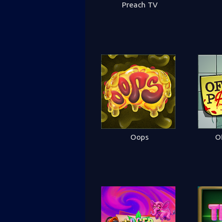
Preach TV
Oops
O