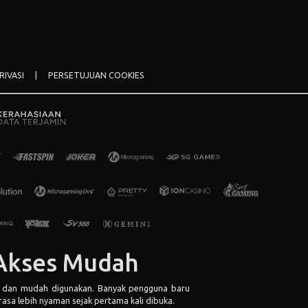
RIVASI
|
PERSETUJUAN COOKIES
 Akses Mudah
an dan mudah digunakan. Banyak pengguna baru
asa lebih nyaman sejak pertama kali dibuka.