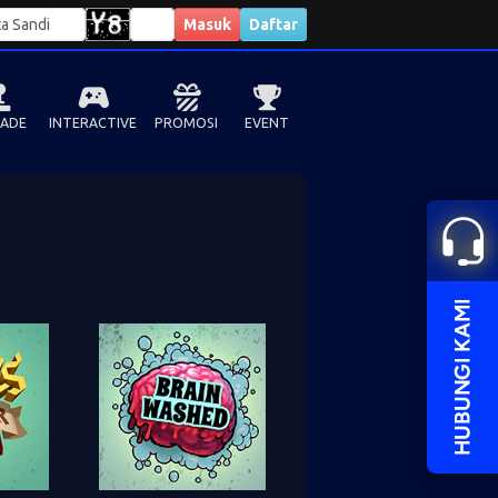
Masuk
Daftar
ADE
INTERACTIVE
PROMOSI
EVENT