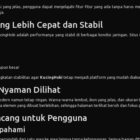
si yang jelas, pengguna dapat menjelajahi fitur-fitur yang ada tanpa haru
ja.
g Lebih Cepat dan Stabil
ingHoki adalah performanya yang stabil di berbagai kondisi jaringan. Situs 
upun besar
gkatan stabilitas agar
KucingHoki
tetap menjadi platform yang mudah diaks
Nyaman Dilihat
dern namun tetap ringan. Warna-warna lembut, ikon yang jelas, dan ukuran
 elemen yang dibuat berlebihan, sehingga halaman terlihat bersih dan fokus 
ancang untuk Pengguna
ipahami
erpindah dari satu area ke area lainnya tanpa kebingungan. Semua bagian dibu