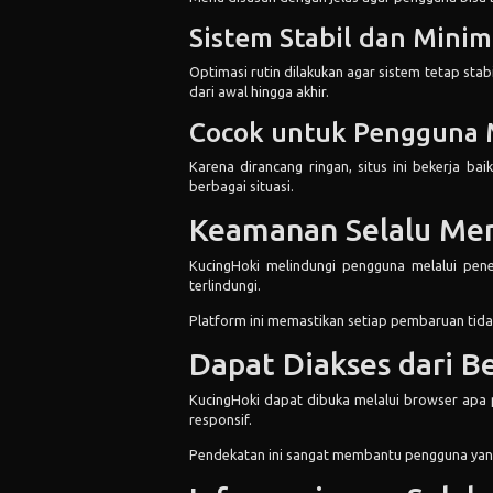
Sistem Stabil dan Mini
Optimasi rutin dilakukan agar sistem tetap sta
dari awal hingga akhir.
Cocok untuk Pengguna 
Karena dirancang ringan, situs ini bekerja ba
berbagai situasi.
Keamanan Selalu Men
KucingHoki melindungi pengguna melalui pene
terlindungi.
Platform ini memastikan setiap pembaruan tid
Dapat Diakses dari B
KucingHoki dapat dibuka melalui browser apa 
responsif.
Pendekatan ini sangat membantu pengguna yang