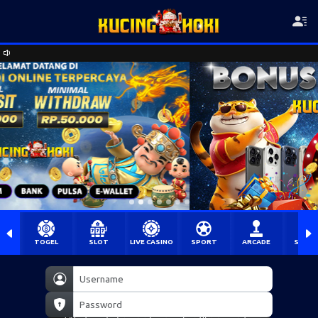
TOGEL
SLOT
LIVE CASINO
SPORT
ARCADE
SABU