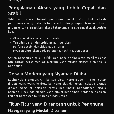
Pengalaman Akses yang Lebih Cepat dan
Stabil
Salah satu alasan banyak pengguna memilih KucingHoki adalah
performanya yang stabil di berbagai kondisi jaringan. Situs ini dibuat
ringan untuk memastikan akses tetap lancar meski sinyal tidak terlalu
kuat.
Akses cepat meski jaringan standar
Tampilan bersih dan tidak membingungkan
Performa stabil dan tidak mudah error
Nyaman digunakan pada perangkat kecil maupun besar
Setiap pembaruan selalu difokuskan pada peningkatan stabilitas agar
KucingHoki
tetap menjadi platform yang mudah diakses oleh semua
pengguna.
Desain Modern yang Nyaman Dilihat
KucingHoki menggunakan konsep visual yang modern namun tetap
ringan. Warna-warna lembut, ikon yang jelas, dan ukuran teks yang enak
dibaca membuat halaman terasa pas untuk penggunaan jangka
panjang. Tidak ada elemen yang dibuat berlebihan, sehingga halaman
terlihat bersih dan fokus pada fungsi utama.
Fitur-Fitur yang Dirancang untuk Pengguna
Navigasi yang Mudah Dipahami