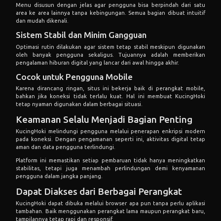
Menu disusun dengan jelas agar pengguna bisa berpindah dari satu
area ke area lainnya tanpa kebingungan. Semua bagian dibuat intuitif
dan mudah dikenali.
Sistem Stabil dan Minim Gangguan
Optimasi rutin dilakukan agar sistem tetap stabil meskipun digunakan
oleh banyak pengguna sekaligus. Tujuannya adalah memberikan
pengalaman hiburan digital yang lancar dari awal hingga akhir.
Cocok untuk Pengguna Mobile
Karena dirancang ringan, situs ini bekerja baik di perangkat mobile,
bahkan jika koneksi tidak terlalu kuat. Hal ini membuat KucingHoki
tetap nyaman digunakan dalam berbagai situasi.
Keamanan Selalu Menjadi Bagian Penting
KucingHoki melindungi pengguna melalui penerapan enkripsi modern
pada koneksi. Dengan pengamanan seperti ini, aktivitas digital tetap
aman dan data pengguna terlindungi.
Platform ini memastikan setiap pembaruan tidak hanya meningkatkan
stabilitas, tetapi juga menambah perlindungan demi kenyamanan
pengguna dalam jangka panjang.
Dapat Diakses dari Berbagai Perangkat
KucingHoki dapat dibuka melalui browser apa pun tanpa perlu aplikasi
tambahan. Baik menggunakan perangkat lama maupun perangkat baru,
tampilannya tetap rapi dan responsif.