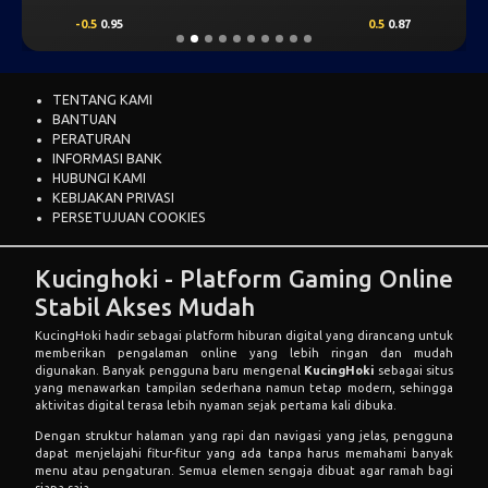
-0.5
0.95
0.5
0.87
TENTANG KAMI
BANTUAN
PERATURAN
INFORMASI BANK
HUBUNGI KAMI
KEBIJAKAN PRIVASI
PERSETUJUAN COOKIES
Kucinghoki - Platform Gaming Online
Stabil Akses Mudah
KucingHoki hadir sebagai platform hiburan digital yang dirancang untuk
memberikan pengalaman online yang lebih ringan dan mudah
digunakan. Banyak pengguna baru mengenal
KucingHoki
sebagai situs
yang menawarkan tampilan sederhana namun tetap modern, sehingga
aktivitas digital terasa lebih nyaman sejak pertama kali dibuka.
Dengan struktur halaman yang rapi dan navigasi yang jelas, pengguna
dapat menjelajahi fitur-fitur yang ada tanpa harus memahami banyak
menu atau pengaturan. Semua elemen sengaja dibuat agar ramah bagi
siapa saja.