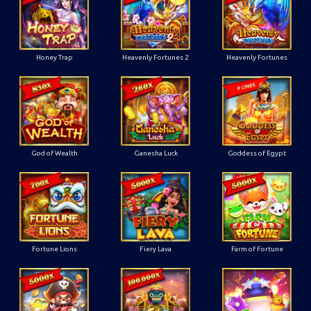
Honey Trap
Heavenly Fortunes 2
Heavenly Fortunes
God of Wealth
Ganesha Luck
Goddess of Egypt
Fortune Lions
Fiery Lava
Farm of Fortune