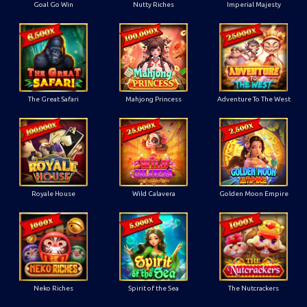
Goal Go Win
Nutty Riches
Imperial Majesty
The Great Safari
Mahjong Princess
Adventure To The West
Royale House
Wild Calavera
Golden Moon Empire
Neko Riches
Spirit of the Sea
The Nutcrackers