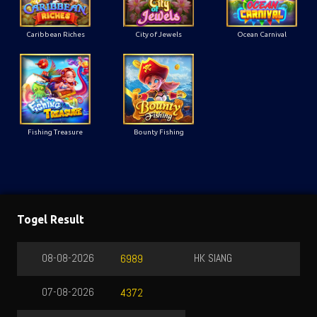
Caribbean Riches
City of Jewels
Ocean Carnival
Fishing Treasure
Bounty Fishing
Togel Result
HK SIANG
07-08-2026
8867