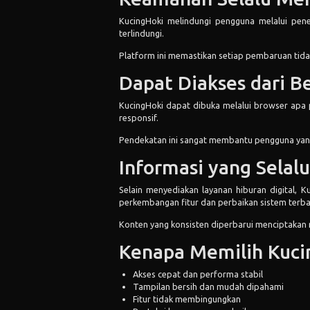
KucingHoki melindungi pengguna melalui pene
terlindungi.
Platform ini memastikan setiap pembaruan tid
Dapat Diakses dari B
KucingHoki dapat dibuka melalui browser apa 
responsif.
Pendekatan ini sangat membantu pengguna yang
Informasi yang Selalu
Selain menyediakan layanan hiburan digital,
perkembangan fitur dan perbaikan sistem terba
Konten yang konsisten diperbarui menciptakan n
Kenapa Memilih Kuci
Akses cepat dan performa stabil
Tampilan bersih dan mudah dipahami
Fitur tidak membingungkan