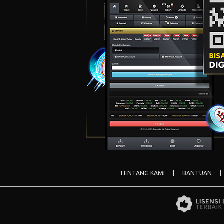
TENTANG KAMI
|
BANTUAN
|