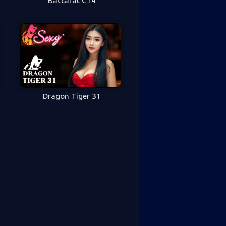
Baccarat C14
Dragon Tiger 31