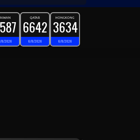
TAIWAN
QATAR
HONGKONG
587
6642
3634
/8/2026
6/8/2026
6/8/2026