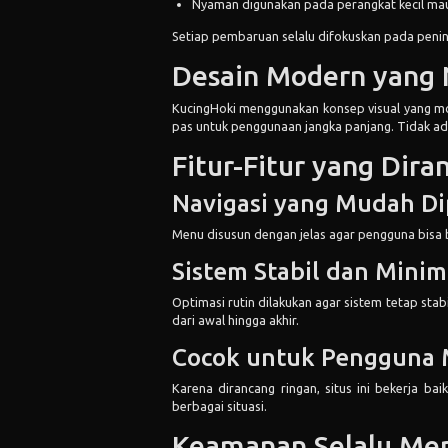
Nyaman digunakan pada perangkat kecil ma
Setiap pembaruan selalu difokuskan pada penin
Desain Modern yang 
KucingHoki menggunakan konsep visual yang mo
pas untuk penggunaan jangka panjang. Tidak ada
Fitur-Fitur yang Dir
Navigasi yang Mudah D
Menu disusun dengan jelas agar pengguna bisa b
Sistem Stabil dan Mini
Optimasi rutin dilakukan agar sistem tetap sta
dari awal hingga akhir.
Cocok untuk Pengguna 
Karena dirancang ringan, situs ini bekerja ba
berbagai situasi.
Keamanan Selalu Men