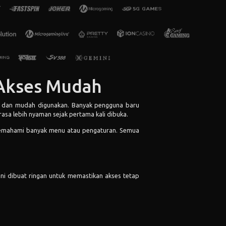
 Akses Mudah
an dan mudah digunakan. Banyak pengguna baru
asa lebih nyaman sejak pertama kali dibuka.
s memahami banyak menu atau pengaturan. Semua
ini dibuat ringan untuk memastikan akses tetap