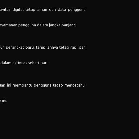
tivitas digital tetap aman dan data pengguna
kenyamanan pengguna dalam jangka panjang.
un perangkat baru, tampilannya tetap rapi dan
lam aktivitas sehari-hari.
aruan ini membantu pengguna tetap mengetahui
ini.