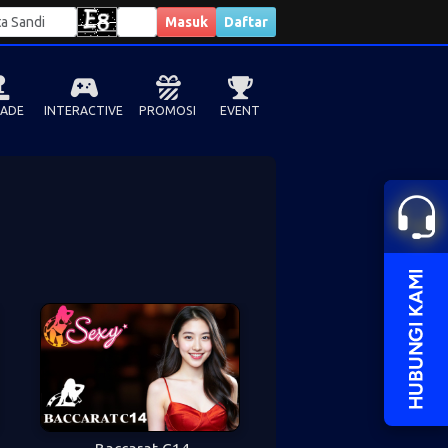
Masuk
Daftar
ADE
INTERACTIVE
PROMOSI
EVENT