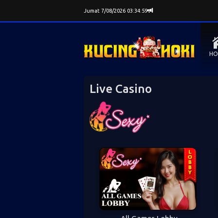
Jumat 7/08/2026 03:35:00
HO
Live Casino