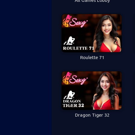
All Games Lobby
Roulette 71
Dragon Tiger 32