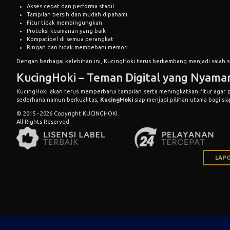
Akses cepat dan performa stabil
Tampilan bersih dan mudah dipahami
Fitur tidak membingungkan
Proteksi keamanan yang baik
Kompatibel di semua perangkat
Ringan dan tidak membebani memori
Dengan berbagai kelebihan ini, KucingHoki terus berkembang menjadi salah s
KucingHoki – Teman Digital yang Nyam
KucingHoki akan terus memperbarui tampilan serta meningkatkan fitur aga
sederhana namun berkualitas,
KucingHoki
siap menjadi pilihan utama bagi sia
© 2015 - 2026 Copyright KUCINGHOKI.
All Rights Reserved.
LAPO