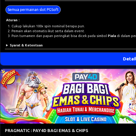
Semua permainan slot PGSoft
Aturan :
Cukup lakukan 100x spin nominal berapa pun.
Pemain akan otomatis ikut serta dalam event.
Poin turnamen dan papan peringkat bisa dicek pada simbol
Piala
di dalam pe
Syarat & Ketentuan
Detai
PRAGMATIC : PAY4D BAGI EMAS & CHIPS