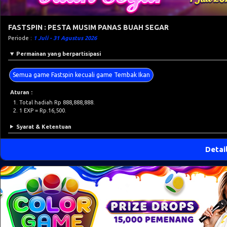
FASTSPIN : PESTA MUSIM PANAS BUAH SEGAR
Periode :
1 Juli - 31 Agustus 2026
Permainan yang berpartisipasi
Semua game Fastspin kecuali game Tembak Ikan
Aturan :
Total hadiah Rp 888,888,888.
1 EXP = Rp.16,500.
Syarat & Ketentuan
Detai