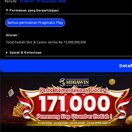
Periode :
25 Maret - 31 Desember 2026
Permainan yang berpartisipasi
Semua permainan Pragmatic Play
Aturan :
Total hadiah Slot & Casino senilai Rp 15,000,000,000.
Syarat & Ketentuan
Detai