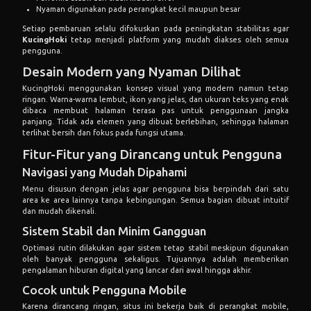
Nyaman digunakan pada perangkat kecil maupun besar
Setiap pembaruan selalu difokuskan pada peningkatan stabilitas agar
KucingHoki
tetap menjadi platform yang mudah diakses oleh semua
pengguna.
Desain Modern yang Nyaman Dilihat
KucingHoki menggunakan konsep visual yang modern namun tetap
ringan. Warna-warna lembut, ikon yang jelas, dan ukuran teks yang enak
dibaca membuat halaman terasa pas untuk penggunaan jangka
panjang. Tidak ada elemen yang dibuat berlebihan, sehingga halaman
terlihat bersih dan fokus pada fungsi utama.
Fitur-Fitur yang Dirancang untuk Pengguna
Navigasi yang Mudah Dipahami
Menu disusun dengan jelas agar pengguna bisa berpindah dari satu
area ke area lainnya tanpa kebingungan. Semua bagian dibuat intuitif
dan mudah dikenali.
Sistem Stabil dan Minim Gangguan
Optimasi rutin dilakukan agar sistem tetap stabil meskipun digunakan
oleh banyak pengguna sekaligus. Tujuannya adalah memberikan
pengalaman hiburan digital yang lancar dari awal hingga akhir.
Cocok untuk Pengguna Mobile
Karena dirancang ringan, situs ini bekerja baik di perangkat mobile,