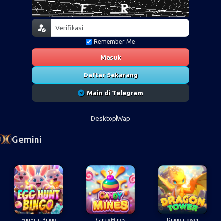
Remember Me
Masuk
Daftar Sekarang
Main di Telegram
Desktop
Wap
Gemini
EggHunt Bingo
Candy Mines
Dragon Tower