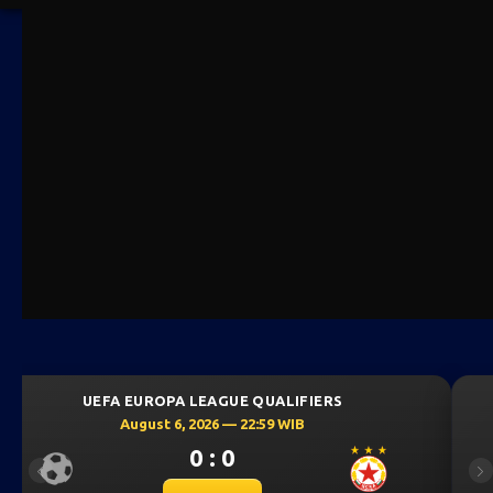
UEFA EUROPA LEAGUE QUALIFIERS
August 7, 2026 — 00:00 WIB
0 : 0
Previous
Ne