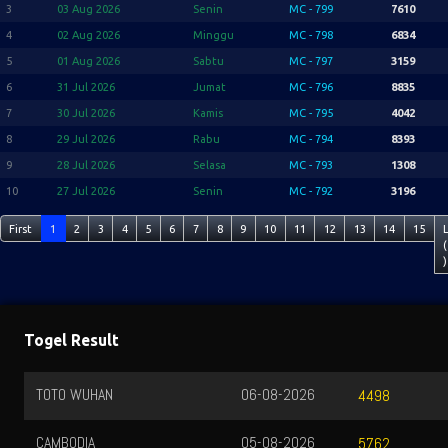
3
03 Aug 2026
Senin
MC - 799
7610
4
02 Aug 2026
Minggu
MC - 798
6834
5
01 Aug 2026
Sabtu
MC - 797
3159
6
31 Jul 2026
Jumat
MC - 796
8835
7
30 Jul 2026
Kamis
MC - 795
4042
8
29 Jul 2026
Rabu
MC - 794
8393
9
28 Jul 2026
Selasa
MC - 793
1308
10
27 Jul 2026
Senin
MC - 792
3196
First
1
2
3
4
5
6
7
8
9
10
11
12
13
14
15
(
)
Togel Result
TOTO WUHAN
06-08-2026
4498
CAMBODIA
05-08-2026
5762