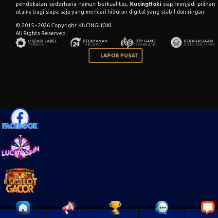
pendekatan sederhana namun berkualitas,
KucingHoki
siap menjadi pilihan
utama bagi siapa saja yang mencari hiburan digital yang stabil dan ringan.
© 2015 - 2026 Copyright KUCINGHOKI.
All Rights Reserved.
LAPOR PUSAT