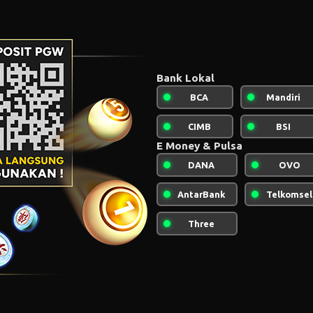
Bank Lokal
BCA
Mandiri
CIMB
BSI
E Money & Pulsa
DANA
OVO
AntarBank
Telkomsel
Three