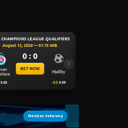
OTBALL F24 ELITE CLUB FRIENDLY
August 8, 2026 — 00:15 WIB
0 : 0
Next
BET NOW
yenoord
e-Barcelona
0
0.00
0.00
0.00
Mainkan Sekarang