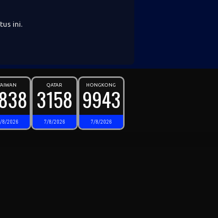
us ini.
TAIWAN
QATAR
HONGKONG
838
3158
9943
/8/2026
7/8/2026
7/8/2026