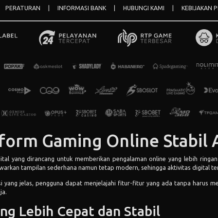
PERATURAN
|
INFORMASI BANK
|
HUBUNGI KAMI
|
KEBIJAKAN P
tform Gaming Online Stabil
igital yang dirancang untuk memberikan pengalaman online yang lebih ring
arkan tampilan sederhana namun tetap modern, sehingga aktivitas digital ter
si yang jelas, pengguna dapat menjelajahi fitur-fitur yang ada tanpa haru
ja.
g Lebih Cepat dan Stabil