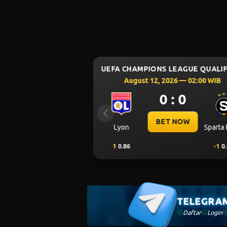
UEFA CHAMPIONS LEAGUE QUALIF
August 11, 2026 — 22:59 WIB
0 : 0
Previous
BET NOW
Union 
Bodo Glimt
Gill
0.75
0.82
-0.75
TELEGRA
Daftar
Login