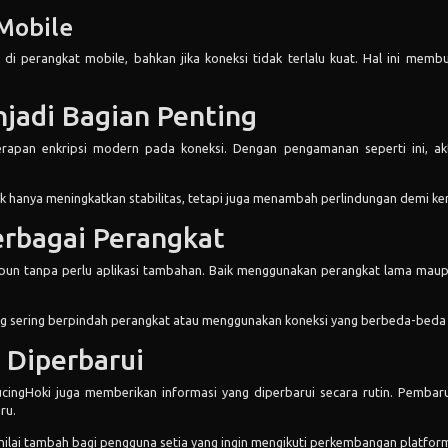
Mobile
ik di perangkat mobile, bahkan jika koneksi tidak terlalu kuat. Hal ini m
jadi Bagian Penting
rapan enkripsi modern pada koneksi. Dengan pengamanan seperti ini, ak
ak hanya meningkatkan stabilitas, tetapi juga menambah perlindungan demi 
erbagai Perangkat
pun tanpa perlu aplikasi tambahan. Baik menggunakan perangkat lama maup
 sering berpindah perangkat atau menggunakan koneksi yang berbeda-beda da
 Diperbarui
 KucingHoki juga memberikan informasi yang diperbarui secara rutin. Pemb
ru.
ilai tambah bagi pengguna setia yang ingin mengikuti perkembangan platform 