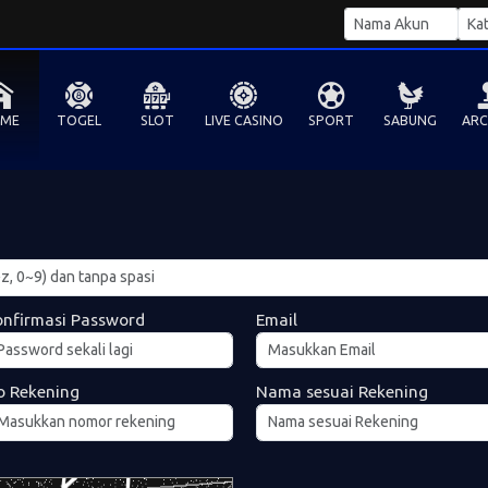
ME
TOGEL
SLOT
LIVE CASINO
SPORT
SABUNG
ARC
onfirmasi Password
Email
o Rekening
Nama sesuai Rekening