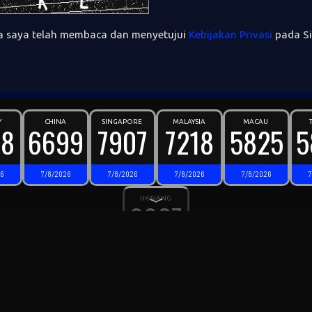
a saya telah membaca dan menyetujui
Kebijakan Privasi
pada Sit
Y
CHINA
SINGAPORE
MALAYSIA
MACAU
58
6699
7907
7218
5825
5
26
7/8/2026
7/8/2026
7/8/2026
7/8/2026
7
HK SIANG
8867
7/8/2026