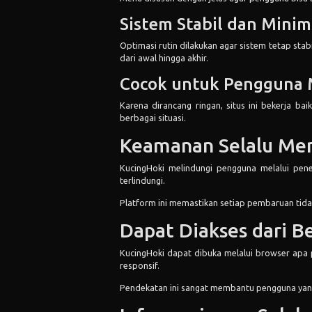
Sistem Stabil dan Mini
Optimasi rutin dilakukan agar sistem tetap sta
dari awal hingga akhir.
Cocok untuk Pengguna 
Karena dirancang ringan, situs ini bekerja ba
berbagai situasi.
Keamanan Selalu Men
KucingHoki melindungi pengguna melalui pene
terlindungi.
Platform ini memastikan setiap pembaruan tid
Dapat Diakses dari B
KucingHoki dapat dibuka melalui browser apa 
responsif.
Pendekatan ini sangat membantu pengguna yang