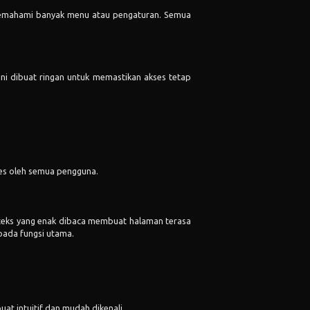
s memahami banyak menu atau pengaturan. Semua
ini dibuat ringan untuk memastikan akses tetap
es oleh semua pengguna.
 teks yang enak dibaca membuat halaman terasa
pada fungsi utama.
at intuitif dan mudah dikenali.