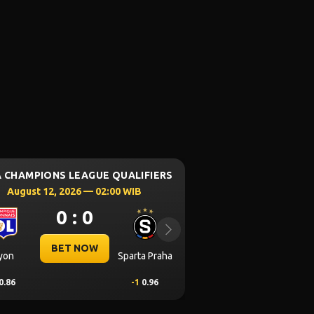
ypt
Give Me Fire
urns
Golden Rhino
A CHAMPIONS LEAGUE QUALIFIERS
August 11, 2026 — 22:59 WIB
0 : 0
Next
BET NOW
Union Saint-
 Glimt
Gilloise
5
0.81
-0.75
-0.99
rses
God of Fortune