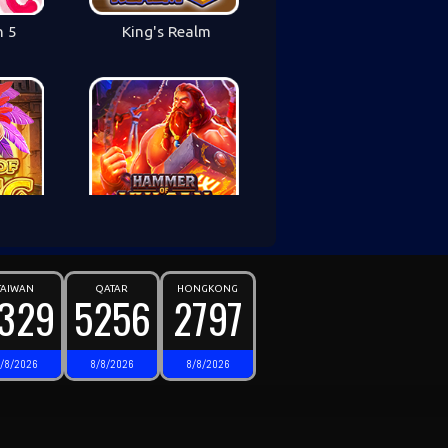
h 5
King's Realm
ztec
Hammer of Vulcan
TAIWAN
QATAR
HONGKONG
329
5256
2797
/8/2026
8/8/2026
8/8/2026