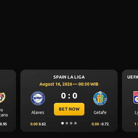
le of Alliance
Color Bingo
Book of Eg
8/8/2026
era Panda
Treasures of Egypt
Bandito Ret
IERS
UEFA CHAMPIONS LEAGUE QUALIFIERS
UEF
August 12, 2026 — 01:15 WIB
0 : 0
BET NOW
Slovan
bahce
Mjallby
Bodo
Bratislava
.87
0.5
0.83
-0.5
0.99
0.7
gar Frenzy
Neko x Neko
Fortune Ho