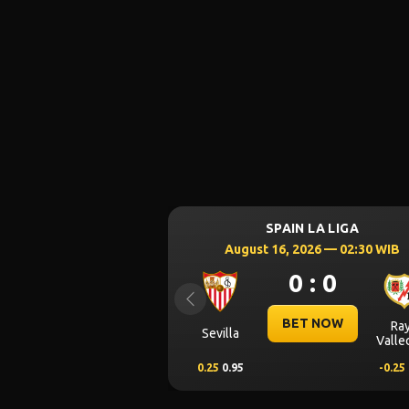
Throne of Poseidon
Batt
Gems Miner
Op
UEFA CHAMPIONS LEAGUE QUALIF
August 12, 2026 — 01:30 WIB
0 : 0
Previous
BET NOW
SK Sturm
Fener
Graz
-0.5
0.95
0.5
0
Fiery Boxing
Su