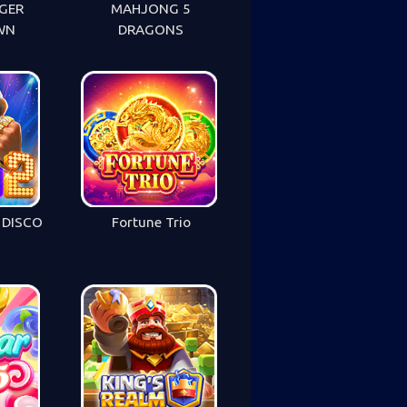
GER
MAHJONG 5
WN
DRAGONS
DISCO
Fortune Trio