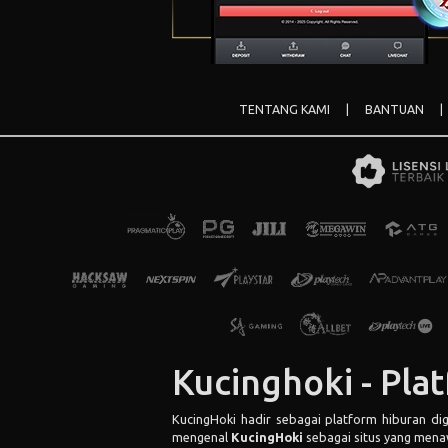
TENTANG KAMI
|
BANTUAN
|
Grimoire
Th
Kucinghoki - Pla
KucingHoki hadir sebagai platform hiburan d
mengenal
KucingHoki
sebagai situs yang menaw