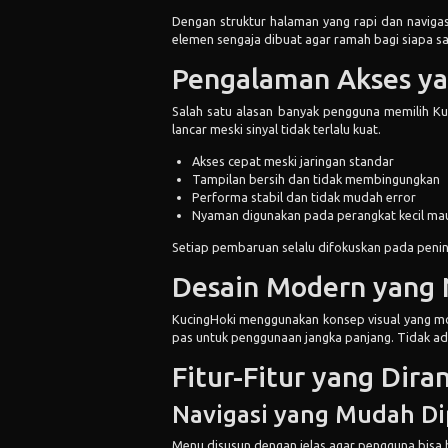
Dengan struktur halaman yang rapi dan naviga
elemen sengaja dibuat agar ramah bagi siapa sa
Pengalaman Akses yan
Salah satu alasan banyak pengguna memilih Kuc
lancar meski sinyal tidak terlalu kuat.
Akses cepat meski jaringan standar
Tampilan bersih dan tidak membingungkan
Performa stabil dan tidak mudah error
Nyaman digunakan pada perangkat kecil ma
Setiap pembaruan selalu difokuskan pada penin
Desain Modern yang 
KucingHoki menggunakan konsep visual yang mo
pas untuk penggunaan jangka panjang. Tidak ada
Fitur-Fitur yang Dir
Navigasi yang Mudah D
Menu disusun dengan jelas agar pengguna bisa b