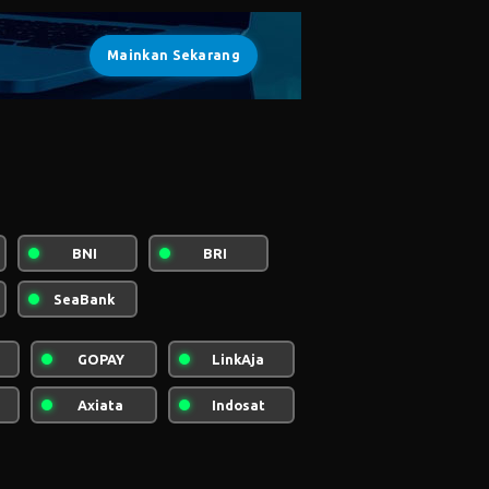
Mainkan Sekarang
d Miner
Golden Legend
BNI
BRI
SeaBank
GOPAY
LinkAja
Axiata
Indosat
Kung Fu Leopard