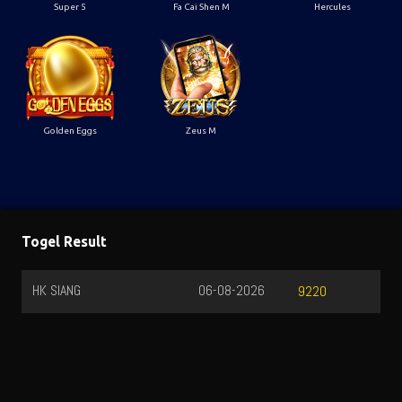
Super 5
Fa Cai Shen M
Hercules
Golden Eggs
Zeus M
Togel Result
HK SIANG
06-08-2026
9220