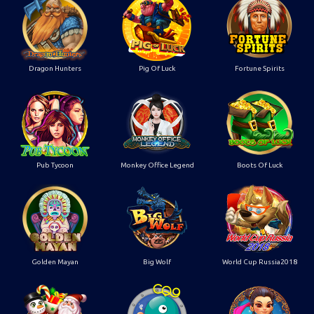
Dragon Hunters
Pig Of Luck
Fortune Spirits
Pub Tycoon
Monkey Office Legend
Boots Of Luck
Golden Mayan
Big Wolf
World Cup Russia2018