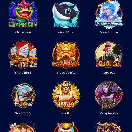
Chameleon
WaterWorld
Snow Queen
Fire Chibi 2
5 God beasts
GuGuGu
Fire Chibi M
Apollo
Vampire Kiss