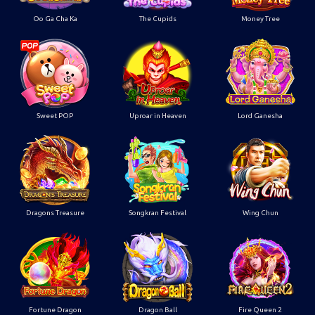
Oo Ga Cha Ka
The Cupids
Money Tree
Sweet POP
Uproar in Heaven
Lord Ganesha
Dragons Treasure
Songkran Festival
Wing Chun
Fortune Dragon
Dragon Ball
Fire Queen 2