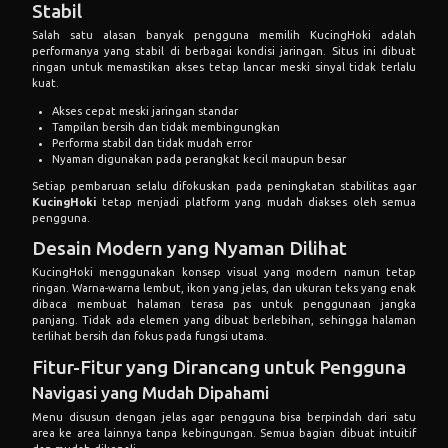
Stabil
Salah satu alasan banyak pengguna memilih KucingHoki adalah
performanya yang stabil di berbagai kondisi jaringan. Situs ini dibuat
ringan untuk memastikan akses tetap lancar meski sinyal tidak terlalu
kuat.
Akses cepat meski jaringan standar
Tampilan bersih dan tidak membingungkan
Performa stabil dan tidak mudah error
Nyaman digunakan pada perangkat kecil maupun besar
Setiap pembaruan selalu difokuskan pada peningkatan stabilitas agar
KucingHoki
tetap menjadi platform yang mudah diakses oleh semua
pengguna.
Desain Modern yang Nyaman Dilihat
KucingHoki menggunakan konsep visual yang modern namun tetap
ringan. Warna-warna lembut, ikon yang jelas, dan ukuran teks yang enak
dibaca membuat halaman terasa pas untuk penggunaan jangka
panjang. Tidak ada elemen yang dibuat berlebihan, sehingga halaman
terlihat bersih dan fokus pada fungsi utama.
Fitur-Fitur yang Dirancang untuk Pengguna
Navigasi yang Mudah Dipahami
Menu disusun dengan jelas agar pengguna bisa berpindah dari satu
area ke area lainnya tanpa kebingungan. Semua bagian dibuat intuitif