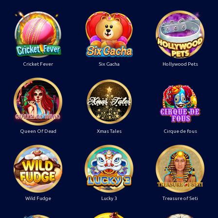
Cricket Fever
Six Gacha
Hollywood Pets
Queen Of Dead
Xmas Tales
Cirque de fous
Wild Fudge
Lucky 3
Treasure of Seti