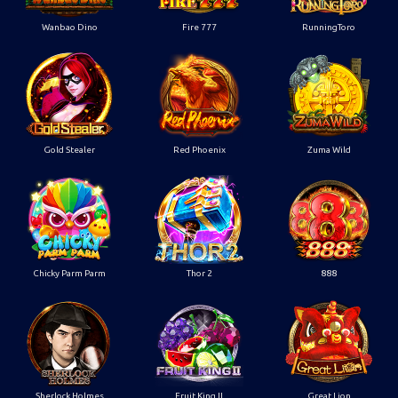
Wanbao Dino
Fire 777
RunningToro
Gold Stealer
Red Phoenix
Zuma Wild
Chicky Parm Parm
Thor 2
888
Sherlock Holmes
Fruit King II
Great Lion