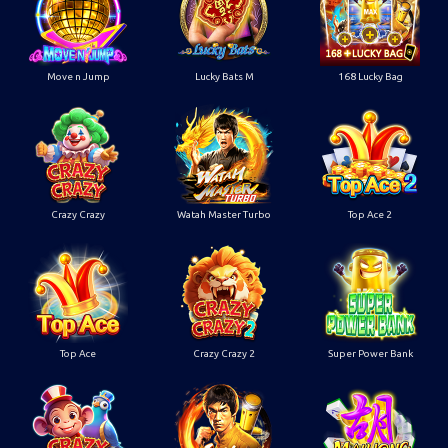
Move n Jump
Lucky Bats M
168 Lucky Bag
Crazy Crazy
Watah Master Turbo
Top Ace 2
Top Ace
Crazy Crazy 2
Super Power Bank